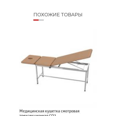
ПОХОЖИЕ ТОВАРЫ
Медицинская кушетка смотровая
Д
трехсекционная CO2