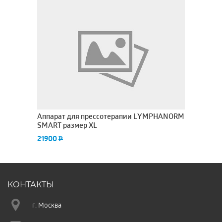
RM
Аппарат для прессотерапии LYMPHANORM
А
SMART размер XL
Re
21900
2
P
КОНТАКТЫ
г. Москва