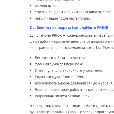
отечность ног;
стрессы, синдром хронической усталости, бессон
реабилитация после мастэктомии;
Особенности аппарата LymphaNorm PRIOR:
LymphaNorm PRIOR — южнокорейский аппарат для п
шесть рабочих программ делают этот аппарат оптим
килограмма, а полного комплекта всего 4 кг. Можно
Бесшумная работа компрессора.
Удобная ручка для переноски.
Имеет пульт дистанционного управления.
Подача воздуха 15 литров/мин.
Возможность выбора давления от 1 до 4 уровня.
Экран с индикатором работы, на котором видно 
Встроенная система безопасности.
В стандартный комплект входит набор из двух 4-х
рук, талии и шортами. Основные рабочие программы 