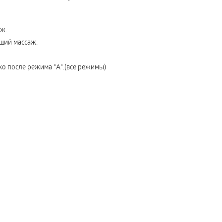
ж.
щий массаж.
о после режима "А".(все режимы)