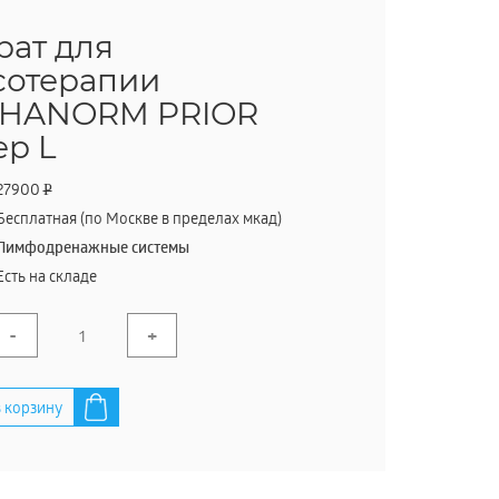
рат для
сотерапии
HANORM PRIOR
ер L
27900
P
Бесплатная (по Москве в пределах мкад)
Лимфодренажные системы
Есть на складе
-
+
 корзину