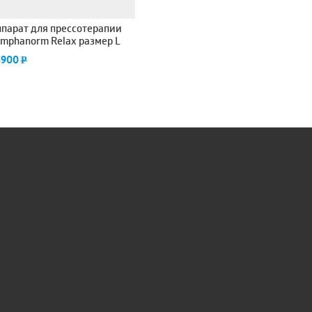
парат для прессотерапии
mphanorm Relax размер L
4900
P