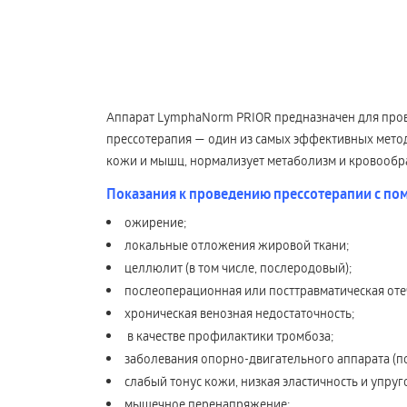
Аппарат LymphaNorm PRIOR предназначен для прове
прессотерапия — один из самых эффективных мето
кожи и мышц, нормализует метаболизм и кровообр
Показания к проведению прессотерапии с п
ожирение;
локальные отложения жировой ткани;
целлюлит (в том числе, послеродовый);
послеоперационная или посттравматическая оте
хроническая венозная недостаточность;
в качестве профилактики тромбоза;
заболевания опорно-двигательного аппарата (по
слабый тонус кожи, низкая эластичность и упруго
мышечное перенапряжение;