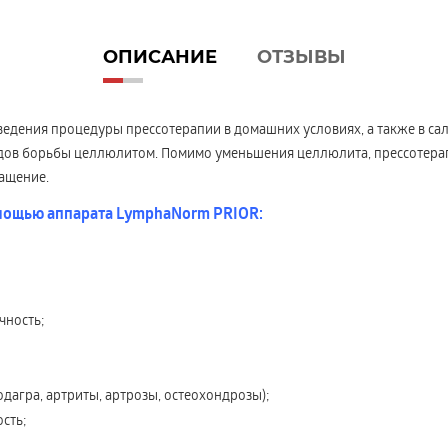
ОПИСАНИЕ
ОТЗЫВЫ
дения процедуры прессотерапии в домашних условиях, а также в сал
дов борьбы целлюлитом. Помимо уменьшения целлюлита, прессотерап
ащение.
омощью аппарата LymphaNorm PRIOR:
чность;
дагра, артриты, артрозы, остеохондрозы);
сть;