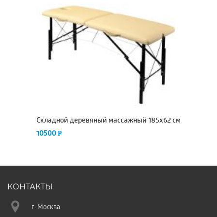
Складной деревяный массажный 185х62 см
С
ка
10500
P
9
КОНТАКТЫ
г. Москва