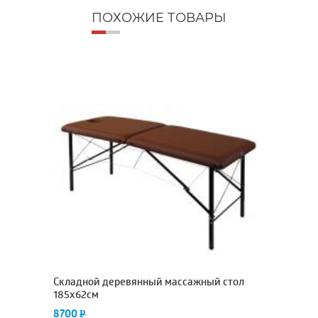
ПОХОЖИЕ ТОВАРЫ
Складной деревянный массажный стол
С
185х62см
1
8700
P