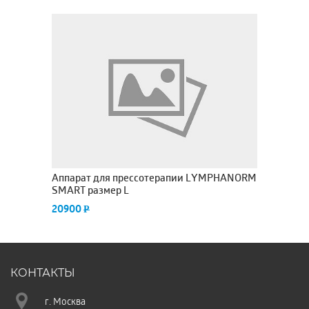
RM
Аппарат для прессотерапии LYMPHANORM
А
SMART размер L
Re
20900
2
P
КОНТАКТЫ
г. Москва